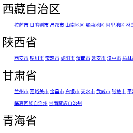
西藏自治区
拉萨市
日喀则市
昌都市
山南地区
那曲地区
阿里地区
林
陕西省
西安市
铜川市
宝鸡市
咸阳市
渭南市
延安市
汉中市
榆林
甘肃省
兰州市
嘉峪关市
金昌市
白银市
天水市
武威市
张掖市
平
临夏回族自治州
甘南藏族自治州
青海省