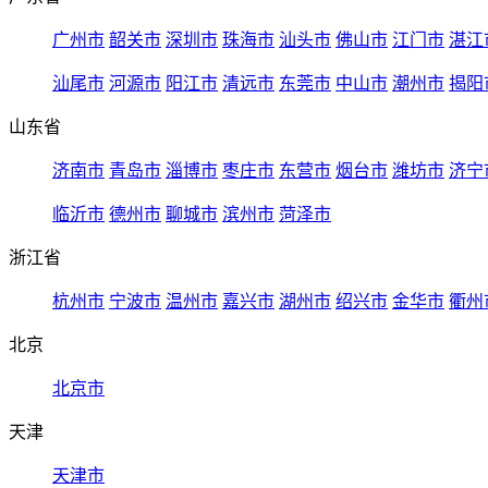
广州市
韶关市
深圳市
珠海市
汕头市
佛山市
江门市
湛江
汕尾市
河源市
阳江市
清远市
东莞市
中山市
潮州市
揭阳
山东省
济南市
青岛市
淄博市
枣庄市
东营市
烟台市
潍坊市
济宁
临沂市
德州市
聊城市
滨州市
菏泽市
浙江省
杭州市
宁波市
温州市
嘉兴市
湖州市
绍兴市
金华市
衢州
北京
北京市
天津
天津市