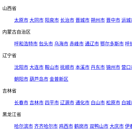
山西省
太原市
大同市
阳泉市
长治市
晋城市
朔州市
晋中市
运城
内蒙古自治区
呼和浩特市
包头市
乌海市
赤峰市
通辽市
鄂尔多斯市
呼
辽宁省
沈阳市
大连市
鞍山市
抚顺市
本溪市
丹东市
锦州市
营口
朝阳市
葫芦岛市
金普新区
吉林省
长春市
吉林市
四平市
辽源市
通化市
白山市
松原市
白城
黑龙江省
哈尔滨市
齐齐哈尔市
鸡西市
鹤岗市
双鸭山市
大庆市
伊