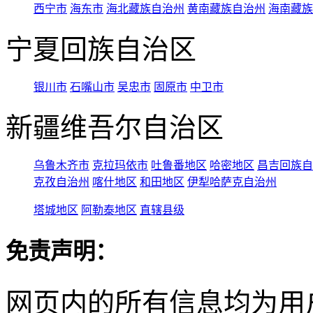
西宁市
海东市
海北藏族自治州
黄南藏族自治州
海南藏族
宁夏回族自治区
银川市
石嘴山市
吴忠市
固原市
中卫市
新疆维吾尔自治区
乌鲁木齐市
克拉玛依市
吐鲁番地区
哈密地区
昌吉回族自
克孜自治州
喀什地区
和田地区
伊犁哈萨克自治州
塔城地区
阿勒泰地区
直辖县级
免责声明：
网页内的所有信息均为用