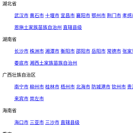
湖北省
武汉市
黄石市
十堰市
宜昌市
襄阳市
鄂州市
荆门市
孝感
恩施土家族苗族自治州
直辖县级
湖南省
长沙市
株洲市
湘潭市
衡阳市
邵阳市
岳阳市
常德市
张家
娄底市
湘西土家族苗族自治州
广西壮族自治区
南宁市
柳州市
桂林市
梧州市
北海市
防城港市
钦州市
贵
来宾市
崇左市
海南省
海口市
三亚市
三沙市
直辖县级