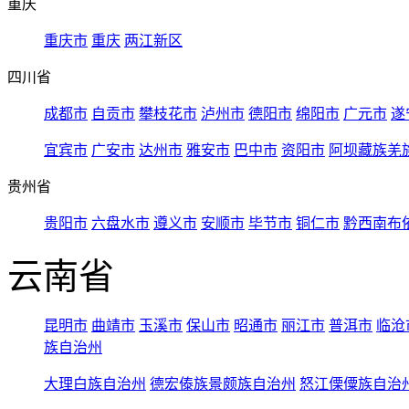
重庆
重庆市
重庆
两江新区
四川省
成都市
自贡市
攀枝花市
泸州市
德阳市
绵阳市
广元市
遂
宜宾市
广安市
达州市
雅安市
巴中市
资阳市
阿坝藏族羌
贵州省
贵阳市
六盘水市
遵义市
安顺市
毕节市
铜仁市
黔西南布
云南省
昆明市
曲靖市
玉溪市
保山市
昭通市
丽江市
普洱市
临沧
族自治州
大理白族自治州
德宏傣族景颇族自治州
怒江傈僳族自治