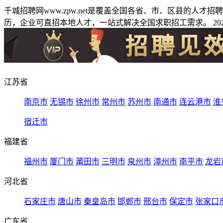
千城招聘网www.zpw.net是覆盖全国各省、市、区县的人
历，企业可直招本地人才，一站式解决全国求职招工需求。 2026
江苏省
南京市
无锡市
徐州市
常州市
苏州市
南通市
连云港市
淮
宿迁市
福建省
福州市
厦门市
莆田市
三明市
泉州市
漳州市
南平市
龙岩
河北省
石家庄市
唐山市
秦皇岛市
邯郸市
邢台市
保定市
张家口
广东省