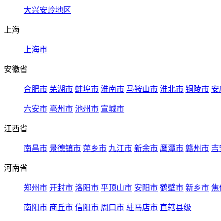
大兴安岭地区
上海
上海市
安徽省
合肥市
芜湖市
蚌埠市
淮南市
马鞍山市
淮北市
铜陵市
安
六安市
亳州市
池州市
宣城市
江西省
南昌市
景德镇市
萍乡市
九江市
新余市
鹰潭市
赣州市
吉
河南省
郑州市
开封市
洛阳市
平顶山市
安阳市
鹤壁市
新乡市
焦
南阳市
商丘市
信阳市
周口市
驻马店市
直辖县级