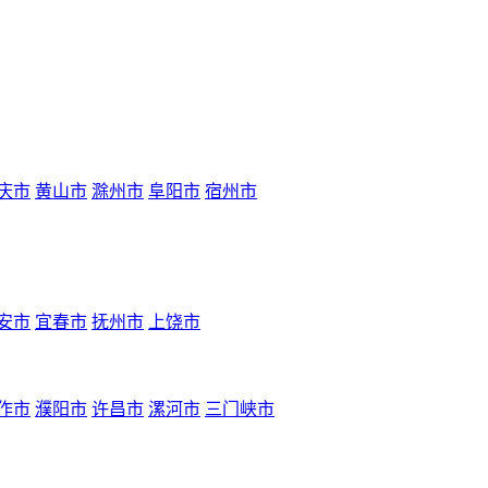
庆市
黄山市
滁州市
阜阳市
宿州市
安市
宜春市
抚州市
上饶市
作市
濮阳市
许昌市
漯河市
三门峡市