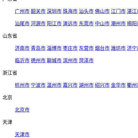
广州市
韶关市
深圳市
珠海市
汕头市
佛山市
江门市
湛江
汕尾市
河源市
阳江市
清远市
东莞市
中山市
潮州市
揭阳
山东省
济南市
青岛市
淄博市
枣庄市
东营市
烟台市
潍坊市
济宁
临沂市
德州市
聊城市
滨州市
菏泽市
浙江省
杭州市
宁波市
温州市
嘉兴市
湖州市
绍兴市
金华市
衢州
北京
北京市
天津
天津市