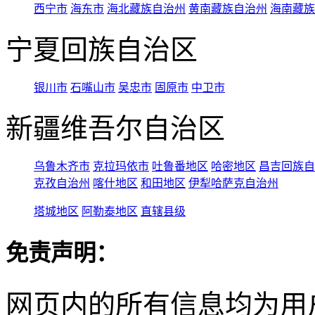
西宁市
海东市
海北藏族自治州
黄南藏族自治州
海南藏族
宁夏回族自治区
银川市
石嘴山市
吴忠市
固原市
中卫市
新疆维吾尔自治区
乌鲁木齐市
克拉玛依市
吐鲁番地区
哈密地区
昌吉回族自
克孜自治州
喀什地区
和田地区
伊犁哈萨克自治州
塔城地区
阿勒泰地区
直辖县级
免责声明：
网页内的所有信息均为用