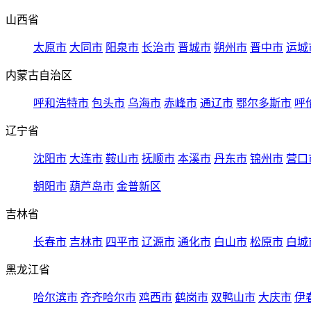
山西省
太原市
大同市
阳泉市
长治市
晋城市
朔州市
晋中市
运城
内蒙古自治区
呼和浩特市
包头市
乌海市
赤峰市
通辽市
鄂尔多斯市
呼
辽宁省
沈阳市
大连市
鞍山市
抚顺市
本溪市
丹东市
锦州市
营口
朝阳市
葫芦岛市
金普新区
吉林省
长春市
吉林市
四平市
辽源市
通化市
白山市
松原市
白城
黑龙江省
哈尔滨市
齐齐哈尔市
鸡西市
鹤岗市
双鸭山市
大庆市
伊