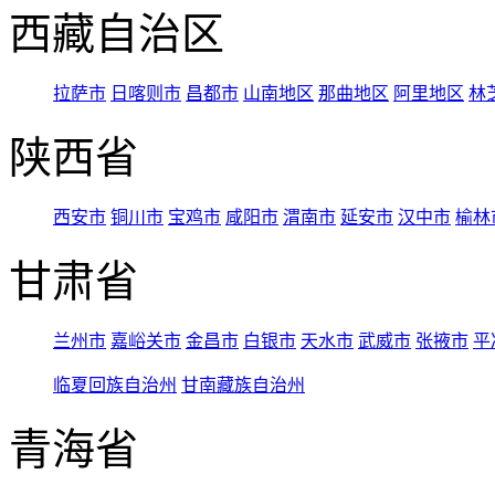
西藏自治区
拉萨市
日喀则市
昌都市
山南地区
那曲地区
阿里地区
林
陕西省
西安市
铜川市
宝鸡市
咸阳市
渭南市
延安市
汉中市
榆林
甘肃省
兰州市
嘉峪关市
金昌市
白银市
天水市
武威市
张掖市
平
临夏回族自治州
甘南藏族自治州
青海省