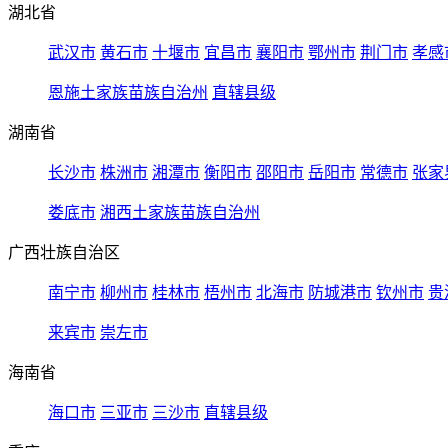
湖北省
武汉市
黄石市
十堰市
宜昌市
襄阳市
鄂州市
荆门市
孝感
恩施土家族苗族自治州
直辖县级
湖南省
长沙市
株洲市
湘潭市
衡阳市
邵阳市
岳阳市
常德市
张家
娄底市
湘西土家族苗族自治州
广西壮族自治区
南宁市
柳州市
桂林市
梧州市
北海市
防城港市
钦州市
贵
来宾市
崇左市
海南省
海口市
三亚市
三沙市
直辖县级