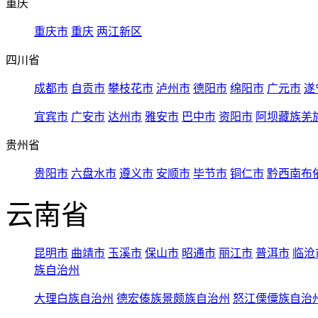
重庆
重庆市
重庆
两江新区
四川省
成都市
自贡市
攀枝花市
泸州市
德阳市
绵阳市
广元市
遂
宜宾市
广安市
达州市
雅安市
巴中市
资阳市
阿坝藏族羌
贵州省
贵阳市
六盘水市
遵义市
安顺市
毕节市
铜仁市
黔西南布
云南省
昆明市
曲靖市
玉溪市
保山市
昭通市
丽江市
普洱市
临沧
族自治州
大理白族自治州
德宏傣族景颇族自治州
怒江傈僳族自治