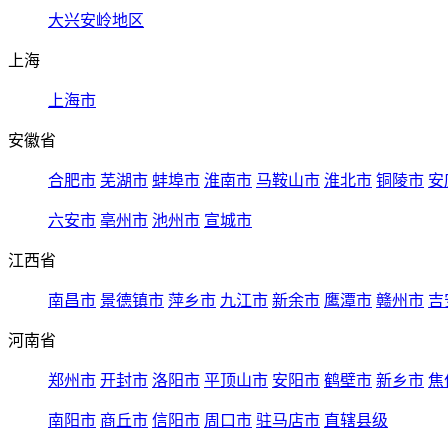
大兴安岭地区
上海
上海市
安徽省
合肥市
芜湖市
蚌埠市
淮南市
马鞍山市
淮北市
铜陵市
安
六安市
亳州市
池州市
宣城市
江西省
南昌市
景德镇市
萍乡市
九江市
新余市
鹰潭市
赣州市
吉
河南省
郑州市
开封市
洛阳市
平顶山市
安阳市
鹤壁市
新乡市
焦
南阳市
商丘市
信阳市
周口市
驻马店市
直辖县级