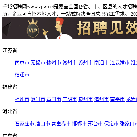
千城招聘网www.zpw.net是覆盖全国各省、市、区县的人
历，企业可直招本地人才，一站式解决全国求职招工需求。 2026
江苏省
南京市
无锡市
徐州市
常州市
苏州市
南通市
连云港市
淮
宿迁市
福建省
福州市
厦门市
莆田市
三明市
泉州市
漳州市
南平市
龙岩
河北省
石家庄市
唐山市
秦皇岛市
邯郸市
邢台市
保定市
张家口
广东省