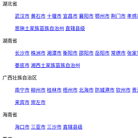
湖北省
武汉市
黄石市
十堰市
宜昌市
襄阳市
鄂州市
荆门市
孝感
恩施土家族苗族自治州
直辖县级
湖南省
长沙市
株洲市
湘潭市
衡阳市
邵阳市
岳阳市
常德市
张家
娄底市
湘西土家族苗族自治州
广西壮族自治区
南宁市
柳州市
桂林市
梧州市
北海市
防城港市
钦州市
贵
来宾市
崇左市
海南省
海口市
三亚市
三沙市
直辖县级