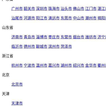
广州市
韶关市
深圳市
珠海市
汕头市
佛山市
江门市
湛江
汕尾市
河源市
阳江市
清远市
东莞市
中山市
潮州市
揭阳
山东省
济南市
青岛市
淄博市
枣庄市
东营市
烟台市
潍坊市
济宁
临沂市
德州市
聊城市
滨州市
菏泽市
浙江省
杭州市
宁波市
温州市
嘉兴市
湖州市
绍兴市
金华市
衢州
北京
北京市
天津
天津市