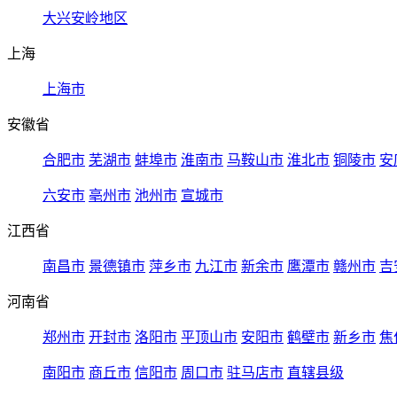
大兴安岭地区
上海
上海市
安徽省
合肥市
芜湖市
蚌埠市
淮南市
马鞍山市
淮北市
铜陵市
安
六安市
亳州市
池州市
宣城市
江西省
南昌市
景德镇市
萍乡市
九江市
新余市
鹰潭市
赣州市
吉
河南省
郑州市
开封市
洛阳市
平顶山市
安阳市
鹤壁市
新乡市
焦
南阳市
商丘市
信阳市
周口市
驻马店市
直辖县级