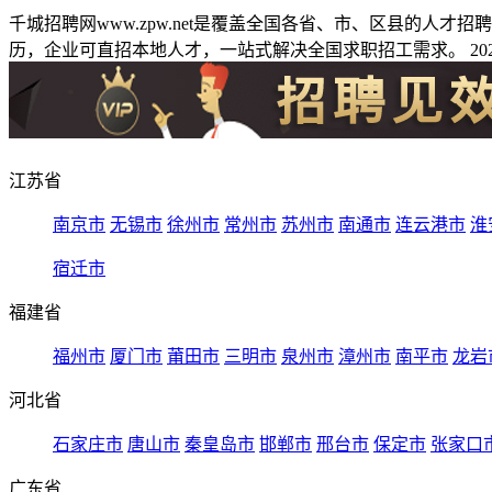
千城招聘网www.zpw.net是覆盖全国各省、市、区县的人
历，企业可直招本地人才，一站式解决全国求职招工需求。 2026
江苏省
南京市
无锡市
徐州市
常州市
苏州市
南通市
连云港市
淮
宿迁市
福建省
福州市
厦门市
莆田市
三明市
泉州市
漳州市
南平市
龙岩
河北省
石家庄市
唐山市
秦皇岛市
邯郸市
邢台市
保定市
张家口
广东省