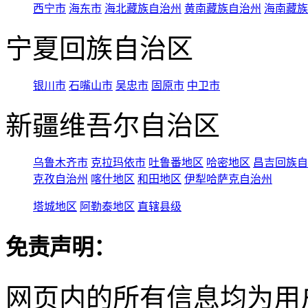
西宁市
海东市
海北藏族自治州
黄南藏族自治州
海南藏族
宁夏回族自治区
银川市
石嘴山市
吴忠市
固原市
中卫市
新疆维吾尔自治区
乌鲁木齐市
克拉玛依市
吐鲁番地区
哈密地区
昌吉回族自
克孜自治州
喀什地区
和田地区
伊犁哈萨克自治州
塔城地区
阿勒泰地区
直辖县级
免责声明：
网页内的所有信息均为用