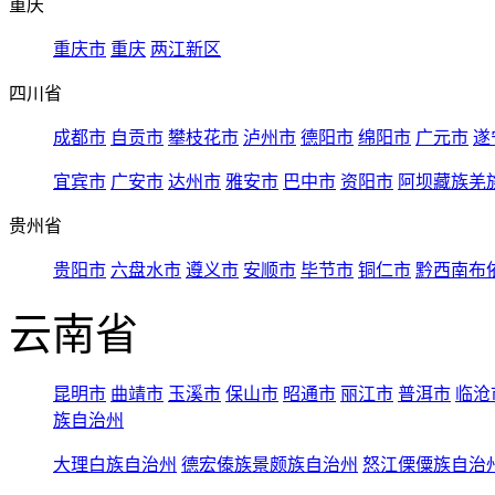
重庆
重庆市
重庆
两江新区
四川省
成都市
自贡市
攀枝花市
泸州市
德阳市
绵阳市
广元市
遂
宜宾市
广安市
达州市
雅安市
巴中市
资阳市
阿坝藏族羌
贵州省
贵阳市
六盘水市
遵义市
安顺市
毕节市
铜仁市
黔西南布
云南省
昆明市
曲靖市
玉溪市
保山市
昭通市
丽江市
普洱市
临沧
族自治州
大理白族自治州
德宏傣族景颇族自治州
怒江傈僳族自治