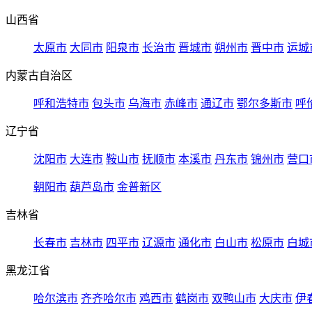
山西省
太原市
大同市
阳泉市
长治市
晋城市
朔州市
晋中市
运城
内蒙古自治区
呼和浩特市
包头市
乌海市
赤峰市
通辽市
鄂尔多斯市
呼
辽宁省
沈阳市
大连市
鞍山市
抚顺市
本溪市
丹东市
锦州市
营口
朝阳市
葫芦岛市
金普新区
吉林省
长春市
吉林市
四平市
辽源市
通化市
白山市
松原市
白城
黑龙江省
哈尔滨市
齐齐哈尔市
鸡西市
鹤岗市
双鸭山市
大庆市
伊