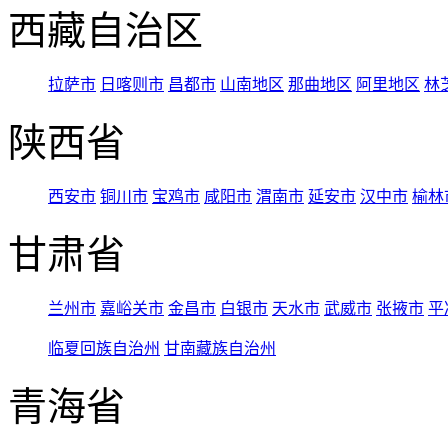
西藏自治区
拉萨市
日喀则市
昌都市
山南地区
那曲地区
阿里地区
林
陕西省
西安市
铜川市
宝鸡市
咸阳市
渭南市
延安市
汉中市
榆林
甘肃省
兰州市
嘉峪关市
金昌市
白银市
天水市
武威市
张掖市
平
临夏回族自治州
甘南藏族自治州
青海省